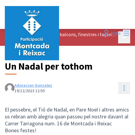
Menú
Entra
1r Concurs de decoració de balcons, finestres i façanes per Nadal
Menú p
/
Propuestas
Un Nadal per tothom
Adoracion Gonzalez
Cont
19/12/2023 12:50
El pessebre, el Tió de Nadal, en Pare Noel i altres amics
us rebran amb alegria quan passeu pel nostre davant al
Carrer Tarragona num. 16 de Montcada i Reixac
Bones festes!