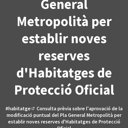
General
Metropolità per
establir noves
reserves
d'Habitatges de
Protecció Oficial
#habitatge
Consulta prèvia sobre l'aprovació de la
(Enllaç extern)
modificació puntual del Pla General Metropolità per
establir noves reserves d'Habitatges de Protecció