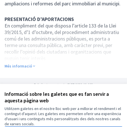
ampliacions i reformes del parc immobiliari al municipi.
PRESENTACIÓ D’APORTACIONS
En compliment del que disposa l’article 133 de la Llei
39/2015, d’1 d’octubre, del procediment administratiu
comú de les administracions públiques, es porta a
terme una consulta pública, amb caràcter previ, per
recollir l’opinió dels ciutadans i organitzacions que
puguin tenir interès.
Més informació
Es podran trametre les opinions al respecte fins el dia
25 de gener de 2022.
Les propostes i suggeriments es podran trametre per
Referència: montcada-PART-2022-12-962
correu electrònic a l’adreça:
oac@montcada.org
Informació sobre les galetes que es fan servir a
(Obrir 
PODEU CONSULTAR EL DOCUMENT AMB LES
aquesta pàgina web
Termes i condicions d'ús
APORTACIONS PRESENTADES PER LA CIUTADANIA
Configuració de les galetes
Utilitzem galetes en el nostre lloc web per a millorar el rendiment i el
Montcada Participa a X
Montcada Participa a Facebook
Montcada Participa a Instagram
contingut d'aquest. Les galetes ens permeten oferir una experiència
d'usuari i uns continguts més personalitzats des dels nostres canals
(Enllaç extern)
(Enllaç extern)
(Enllaç extern)
Català
de xarxes socials.
Triar la llengua
Elegir el idioma