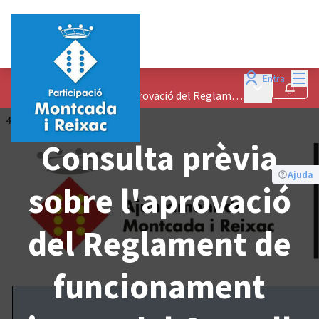
Menú
Entra
CONSULTES PRÈVIES
/
Menú principa
Seguir
Consulta prèvia sobre l'aprovació del Reglament de funcionament intern del Consell de Comerç de Montcada i Reixac
Consulta prèvia
Ajuda
sobre l'aprovació
del Reglament de
funcionament