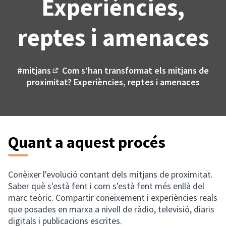
Experiències,
reptes i amenaces
#mitjans
Com s’han transformat els mitjans de
(Enllaç extern)
proximitat? Experiències, reptes i amenaces
Quant a aquest procés
Conèixer l'evolució contant dels mitjans de proximitat.
Saber què s'està fent i com s'està fent més enllà del
marc teòric. Compartir coneixement i experiències reals
que posades en marxa a nivell de ràdio, televisió, diaris
digitals i publicacions escrites.