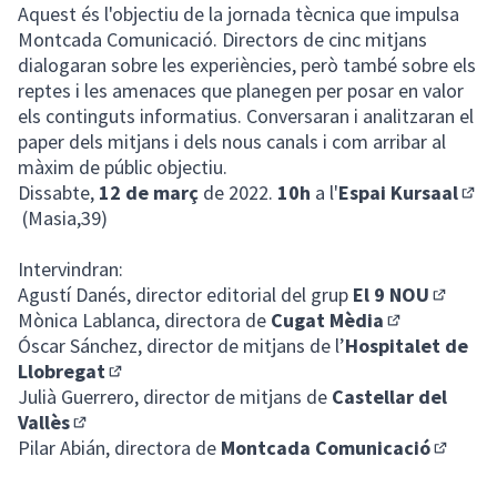
Aquest és l'objectiu de la jornada tècnica que impulsa
Montcada Comunicació. Directors de cinc mitjans
dialogaran sobre les experiències, però també sobre els
reptes i les amenaces que planegen per posar en valor
els continguts informatius. Conversaran i analitzaran el
paper dels mitjans i dels nous canals i com arribar al
màxim de públic objectiu.
Dissabte,
12 de març
de 2022.
10h
a l'
Espai Kursaal
(Enl
(Masia,39)
Intervindran:
Agustí Danés, director editorial del grup
El 9 NOU
(Enllaç 
Mònica Lablanca, directora de
Cugat Mèdia
(Enllaç extern
Óscar Sánchez, director de mitjans de l’
Hospitalet de
Llobregat
(Enllaç extern)
Julià Guerrero, director de mitjans de
Castellar del
Vallès
(Enllaç extern)
Pilar Abián, directora de
Montcada Comunicació
(Enllaç 