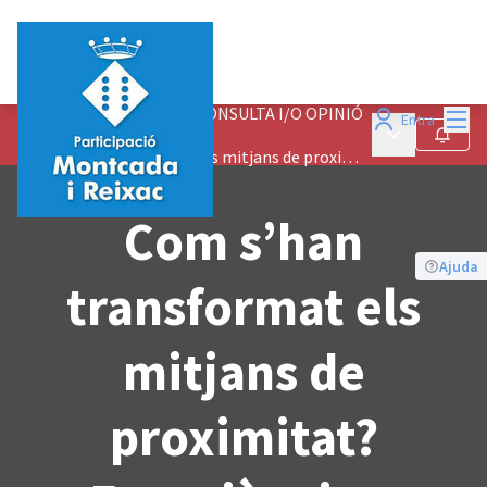
Menú
ALTRES PROCESSOS DE CONSULTA I/O OPINIÓ
Entra
Menú principa
/
Seguir
Com s’han transformat els mitjans de proximitat? Experiències, reptes i amenaces
Com s’han
Ajuda
transformat els
mitjans de
proximitat?