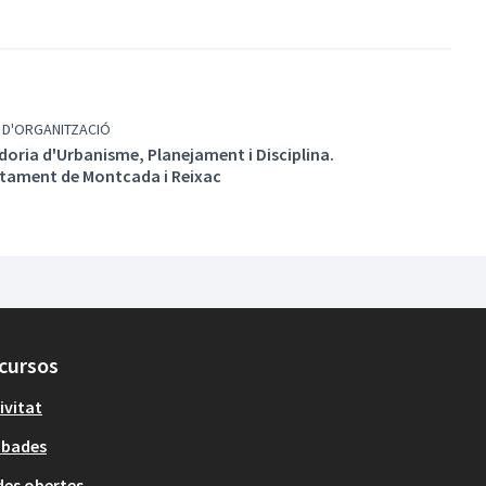
 D'ORGANITZACIÓ
doria d'Urbanisme, Planejament i Disciplina.
tament de Montcada i Reixac
cursos
ivitat
obades
es obertes