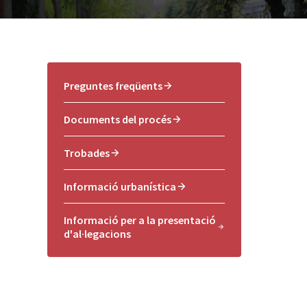
Preguntes freqüents
Documents del procés
Trobades
Informació urbanística
Informació per a la presentació
d'al·legacions