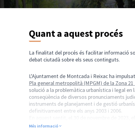
Quant a aquest procés
La finalitat del procés és facilitar informació s
debat ciutadà sobre els seus continguts.
L'Ajuntament de Montcada i Reixac ha impulsat 
Pla general metropolità (MPGM) de la Zona 21
solució a la problemàtica urbanística i legal en 
conseqüència de diversos pronunciaments judici
instruments de planejament i de gestió urbanís
definitivament entre els anys 2003 i 2006.
En aquest sentit, el 30 de novembre de 2023, el 
del document de Modificació puntual del Pla g
Més informació
de Terra Nostra de Montcada i Reixac i obrir un