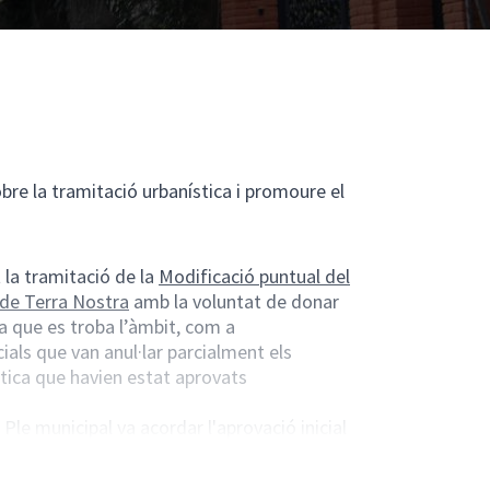
obre la tramitació urbanística i promoure el
la tramitació de la
Modificació puntual del
 de Terra Nostra
amb la voluntat de donar
la que es troba l’àmbit, com a
als que van anul·lar parcialment els
tica que havien estat aprovats
Ple municipal va acordar l'aprovació inicial
eneral Metropolità (MPGM) de la Zona 21
 període d'exposició pública de l'expedient