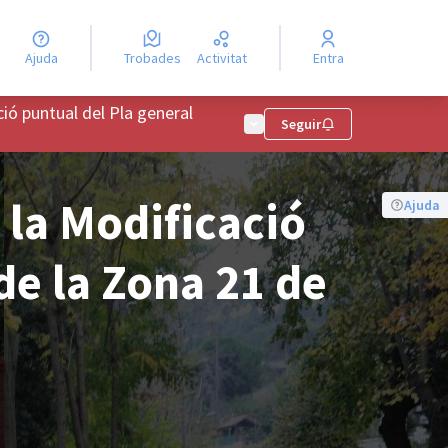
Ajuda
Trobades
Activitat
Entra
ció puntual del Pla general
Menú d'usuari
Seguir
 la Modificació
Ajuda
de la Zona 21 de