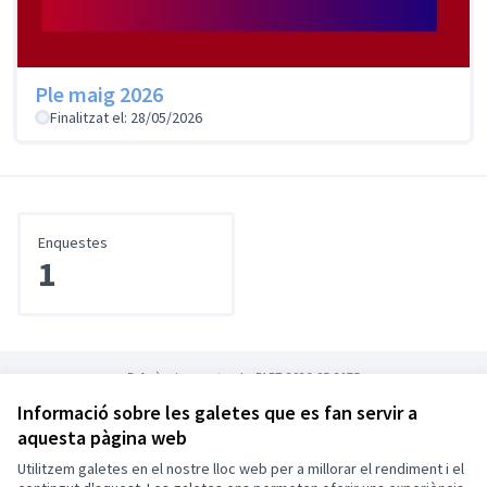
Ple maig 2026
Finalitzat el: 28/05/2026
Enquestes
1
Referència: montcada-PART-2026-05-2175
Informació sobre les galetes que es fan servir a
aquesta pàgina web
Termes i condicions d'ús
Configuració de les galetes
Utilitzem galetes en el nostre lloc web per a millorar el rendiment i el
Montcada Participa a X
Montcada Participa a Facebook
Montcada Participa a Instagram