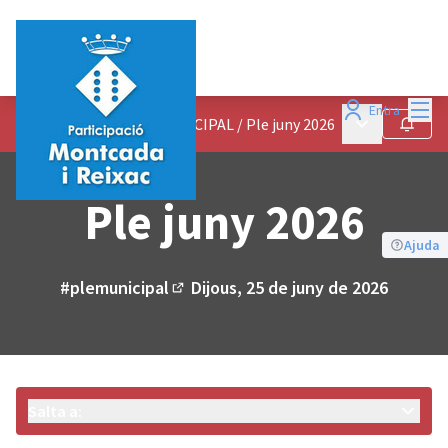
Menú
Entra
Menú principa
PREGUNTES AL PLE MUNICIPAL
/
Ple juny 2026
Seguir
Ple juny 2026
Ajuda
#plemunicipal
Dijous, 25 de juny de 2026
(Enllaç extern)
Salta a: