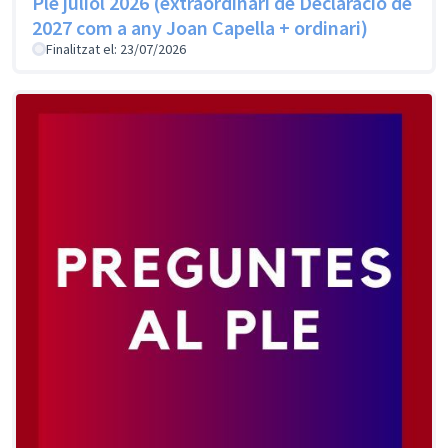
Ple juliol 2026 (extraordinari de Declaració de
2027 com a any Joan Capella + ordinari)
Finalitzat el: 23/07/2026