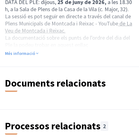
DATA DEL PLE: dijous,
25 de juny de 2026,
a les 18.30
h, a la Sala de Plens de la Casa de la Vila (c. Major, 32).
La sessió es pot seguir en directe a través del canal de
Plens Municipals de Montcada i Reixac - YouTube
de
La
Veu de Montcada i Reixac.
La documentació sobre els punts de l'ordre del dia del
Ple la podeu trobar en aquest enllaç
Àudio vídeo Actes - Ajuntament de Montcada i Reixac
Més informació
Documents relacionats
Processos relacionats
2