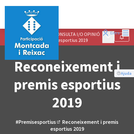
Menú
Entra
ALTRES PROCESSOS DE CONSULTA I/O OPINIÓ
Menú principa
Seguir
/
Reconeixement i premis esportius 2019
Reconeixement i
Ajuda
premis esportius
2019
#Premisesportius
Reconeixement i premis
(Enllaç extern)
esportius 2019