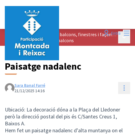
Menú
Entra
3r Concurs de decoració de balcons, finestres i façanes per Nadal
Menú p
/
Propostes al concurs de balcons
Paisatge nadalenc
Sara Banal Farré
Cont
21/12/2025 14:16
Ubicació: La decoració dóna a la Plaça del Lledoner
però la direcció postal del pis és C/Santes Creus 1,
Baixos A.
Hem fet un paisatge nadalenc d'alta muntanya on el