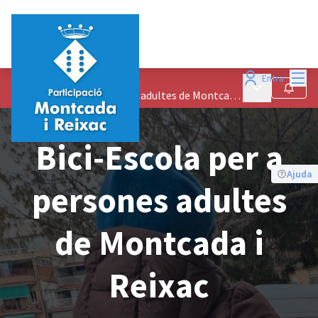
Menú
Entra
Processos
/
Menú principa
Seguir
Bici-Escola per a persones adultes de Montcada i Reixac
Bici-Escola per a
Ajuda
persones adultes
de Montcada i
Reixac