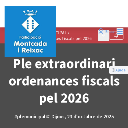
Menú
Entra
PREGUNTES AL PLE MUNICIPAL
/
Menú principa
Seguir
Ple extraordinari ordenances fiscals pel 2026
Ple extraordinari
Ajuda
ordenances fiscals
pel 2026
#plemunicipal
Dijous, 23 d'octubre de 2025
(Enllaç extern)