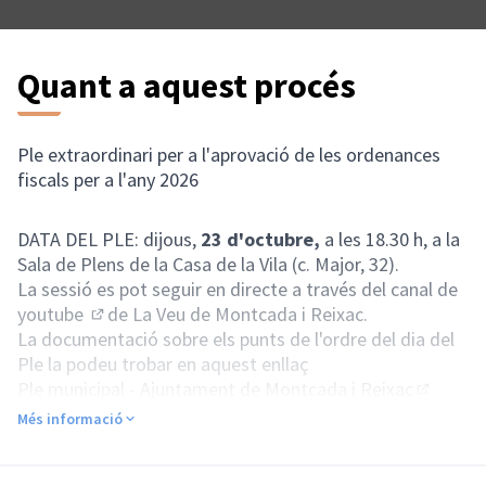
Quant a aquest procés
Ple extraordinari per a l'aprovació de les ordenances
fiscals per a l'any 2026
DATA DEL PLE: dijous,
23 d'octubre,
a les 18.30 h, a la
Sala de Plens de la Casa de la Vila (c. Major, 32).
La sessió es pot seguir en directe a través del canal de
youtube
de La Veu de Montcada i Reixac.
(Enllaç extern)
La documentació sobre els punts de l'ordre del dia del
Ple la podeu trobar en aquest enllaç
Ple municipal - Ajuntament de Montcada i Reixac
(Enllaç e
Més informació