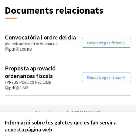
Documents relacionats
Convocatòria i ordre del dia
Descarregar fitxer
ple extraordinari ordenances
pdf
100 KB
Proposta aprovació
ordenances fiscals
Descarregar fitxer
I PREUS PÚBLICS PEL 2026
pdf
1 MB
Referència: montcada-PART-2025-10-1960
Informació sobre les galetes que es fan servir a
aquesta pàgina web
Termes i condicions d'ús
Configuració de les galetes